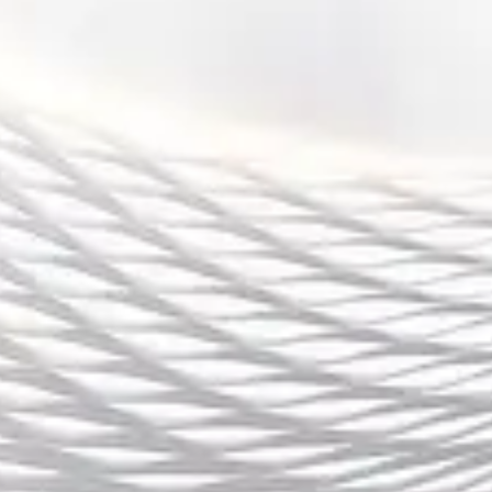
以下为符合您要求的文章内
容：:::writing{variant="document" id="58371"}文章摘
要：随着全民健身理念的不断深入人心，体育运动已经
成为现代人追求健康生活的重要方式。在这一时代背景
下，海鸥体育凭借先进的发展理念、专业的服务体系、
丰富的运动资源以及创新的科技应用，积极引...