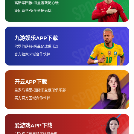
此外，在防守策略上，瑞士球队多采用区域紧逼与整体回收相结合的方
式，而西甲球队则在高位压迫与后场出球组织之间寻找平衡点。这种差
异也直接影响了两大联赛的进球方式与比赛观赏风格。
球星表现观察
在球星层面，瑞士联赛涌现出多名状态稳定的核心球员，他们在攻防两
端均发挥重要作用，尤其是在关键比赛中展现出较强的决定能力。这些
球员往往承担球队攻防转换枢纽的角色。