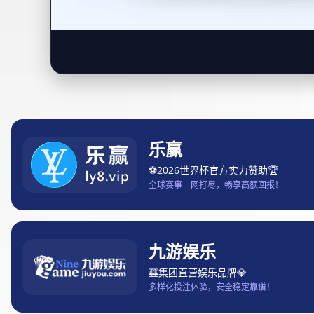
五大联赛
2026-07-04 03:01:11
世界杯八强激战手机
彩瞬间实时观看全球
在全球体育迷的共同期待中，世界杯八强激战通过手
地直击赛场最激烈的瞬间。无论是高速推进的进攻、
高清画面被完整记录与传播。本届entity["sports_event","F
tournament"]八强阶段不仅是竞技水平的巅
迟、多角度和互动性强的优势，将全球焦点紧密连接
“全球同屏观看”。观众不再只是被动接收信息，而是
赛体验生态。这种融合体育竞技与数字科技的传播方
体育内容消费进入移动优先的新时代。