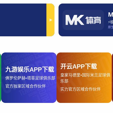
机直播已经实现了超高清画质与稳定传输的结合。5G网络的