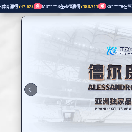
五大联赛
首页