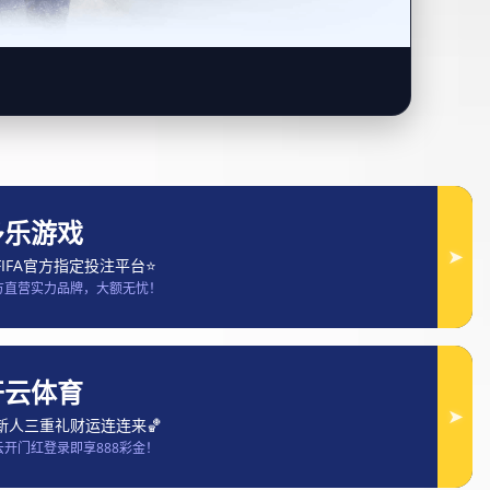
Search blog...
导航
搜索球速体育
五大联赛
最新动向
公司服务
咨询球速体育官方