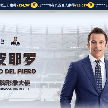
致电我们:
13594780288
bubbling@163.com
搜索球速体育
五大联赛
五大联赛
世界杯八强激战手机直播全程直击精彩瞬间实时观看全