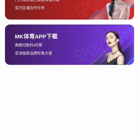
而增强平台归属感与互动活跃度。
体育产业未来布局
随着数字经济快速发展，体育产业正迎来新的增长机遇。A7体育通过技
术创新与全球赛事合作，正在构建更加完整的体育生态体系。平台不仅
聚焦赛事直播，还积极布局内容制作、数字营销以及体育社交等多个领
域，形成多元化发展模式。
在未来发展中，A7体育将进一步加强国际合作，引入更多顶级赛事资
源，并持续优化用户体验。通过人工智能、大数据以及云计算等前沿技
术，平台有望实现更加精准的内容分发与个性化服务，从而提升用户参
与度和平台竞争力。