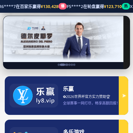
最新动向
首页
最新动向
A7体育携手全球赛事打造沉浸式观赛新体验引领体育娱乐新风潮
最新动向
2026-05-26 04:55:14
A7体育携手全球赛事打造沉浸式观赛新体
验引领体育娱乐新风潮
文章摘要：随着数字科技与体育产业的深度融合，体育观赛方式正在迎
来全新的升级时代。A7体育以创新技术为核心驱动力，积极携手全球顶
级赛事资源，通过智能互动平台、高清直播技术、沉浸式虚拟场景以及