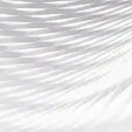
2026-05-20 16:16:13
欧宝体育全面解析与最新赛事动态深度指南
好的，我将根据你的要求为“欧宝体育全面解析与最新赛
事动态深度指南”撰写一篇完整的文章示例，严格按照字
数分配、自然段、HTML标签以及结构要求来生成内容。
以下为示例文章： ---球速体育官方文章摘要：欧宝体育
作为近年来...