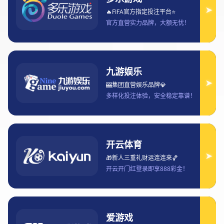
多元娱乐内容，为广大体育爱好者打造前所未有的观赛体验。无论是足
球、篮球、电竞还是国际综合赛事，A7体育都在不断打破传统观赛边
界，让用户不仅能够“观看比赛”，更能够真正“参与比赛”。从实时数据分
析到虚拟互动社交，从多终端同步体验到个性化内容推荐，A7体育正在
构建一个集竞技、娱乐、互动与社交于一体的全新体育生态。与此同
时，全球赛事资源的持续引入，也让平台影响力不断扩大，吸引了更多
年轻用户与体育粉丝的关注。可以说，A7体育不仅推动了体育娱乐产业
的发展，更以创新模式引领了未来体育观赛的新风潮。
全球赛事资源整合
A7体育在全球体育资源整合方面展现出了强大的平台实力。通过与国际
知名赛事组织展开合作，平台成功引入了足球联赛、篮球赛事、电竞竞
技以及多项国际综合体育赛事，为用户带来了更加丰富多元的观赛内
容。这种跨区域、跨项目的赛事整合，不仅提升了平台的专业性，也进
一步扩大了用户覆盖范围。
对于广大体育迷而言，赛事资源的丰富程度直接决定了平台吸引力。A7
体育深知这一点，因此不断拓展全球赛事版权合作，让用户可以在同一
个平台内观看来自不同国家和地区的重要赛事。无论是欧洲足球豪门对
决，还是国际电竞巅峰赛事，用户都能够随时随地获取精彩内容。
与此同时，A7体育还通过赛事专题策划和深度内容包装，增强用户对于
赛事的参与感。平台不仅提供直播服务，还会围绕赛事推出赛前分析、