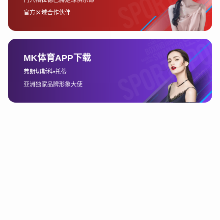
此外，火博体育在移动端和PC端的优化也十分到位。无论是智能手机、
平板还是电脑端，平台都能实现流畅切换，并且支持多任务处理，让用
户在观赛的同时可以参与社区互动、查看资讯和参与竞猜。这种全端优
化极大提高了平台的便利性和用户黏性。
3、社区互动与用户参与
火博体育十分重视社区建设，将用户参与作为平台发展的核心策略之
一。通过论坛、弹幕、评论区和社交分享功能，平台鼓励用户分享观赛
体验、讨论比赛策略，并与其他电竞爱好者建立联系。这种互动模式不
仅增强了用户归属感，也推动了社区内容的丰富化。
平台还推出了多样化的活动和赛事竞猜功能，用户可以通过参与挑战
赛、积分兑换和投票活动获得奖励。这种参与机制不仅增加了用户的活
跃度，也提高了他们对平台的忠诚度，让电竞体验更加丰富和有趣。
此外，火博体育注重打造内容创作者生态。通过提供直播工具、赛事解
说资源和粉丝互动渠道，平台鼓励用户成为内容创作者，分享自己的专
业分析和观赛心得。这种创作生态为平台带来了源源不断的新内容，同
时也促进了电竞文化的传播和发展。
4、创新模式与未来发展
火博体育在创新模式方面不断探索，将电竞体验与多元化娱乐结合。平