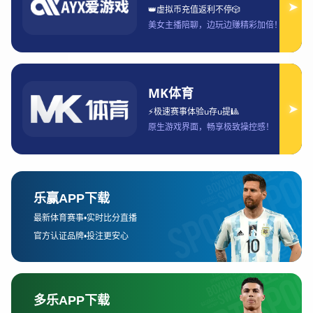
1、电竞赛事全新体验
火博体育在电竞赛事体验方面进行了系统化的升级，致力于为用户提供
沉浸式的观赛体验。通过高清直播、多角度视角切换以及实时赛事数据
展示，观众可以更直观地感受比赛的紧张和激情。无论是英雄联盟、
DOTA2还是CS:GO，平台都能呈现最佳的观赛效果，让用户仿佛置身赛
场现场。
球速体育平台登录入口
此外，火博体育引入了互动功能，例如弹幕评论、投票竞猜和现场问
答，使得观众不仅仅是被动观看比赛，而是能积极参与其中。这种互动
模式大大提升了观赛乐趣，同时也为电竞社区的活跃度注入了新的动
力，让每一次赛事都成为社交交流的盛会。
火博体育还注重赛事的专业化管理。通过数据分析、赛事解说和策略讲
解，平台为用户提供深度解析，让普通观众也能理解顶级选手的操作思
路与战术布置。这种专业与娱乐的结合，使赛事体验更具层次感和吸引
力。