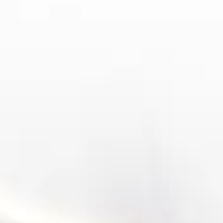
2026-02-24 02:51:39
新皇冠体育引领全球体育娱乐新格局与创新发
展趋势观察深度解析前沿
随着科技的飞速发展和体育产业的不断创新，全球体育
娱乐行业正在迎来一场深刻的变革。在这场变革的浪潮
中，新皇冠体育作为全球体育娱乐领域的佼佼者，以其
独特的商业模式、创新的技术应用以及精准的市场定
位，正在引领全球体育娱乐的新格局，并推动行业的创
新发展趋势。本篇文章将深入解析新皇冠体育如何在全
球范围内引领体...
2026-02-28 18:36:26
以足球权威最新排名为核心解析世界足坛格局
与强队变化趋势走向前景展望