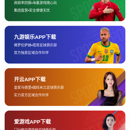
找到适合自己的竞技方式。无论是业余爱好者还是专业选手，都能在平
台上展示自我、挑战极限。
平台通过积分系统、荣誉体系与成长机制，激励用户持续参与。每一次
参赛、每一次互动都会转化为成长记录与荣誉积累，使竞技过程更具目
标感与成就感。这种持续激励机制，有效激活用户热情，形成积极向上
的竞技氛围。
同时，168体育注重线下活动与线上平台的融合，通过举办城市挑战
赛、校园赛事及社区联赛，将数字平台与现实场景相结合，推动体育热
情在更广范围内扩散。线上传播与线下体验相辅相成，共同构建覆盖全
民的竞技网络。
四、产业协同未来布局
在引领数字体育创新未来的过程中，168体育积极构建多方协同的产业
生态。通过与赛事组织方、体育机构、品牌企业以及科技公司合作，形
成资源共享、优势互补的合作格局，为平台发展注入多元动力。
借助数字化平台优势，168体育为合作伙伴提供精准营销与数据支持，
实现商业价值与用户价值的双向提升。品牌通过平台触达精准受众，用
户则获得更优质的服务与产品体验，形成良性循环，推动体育产业整体
升级。