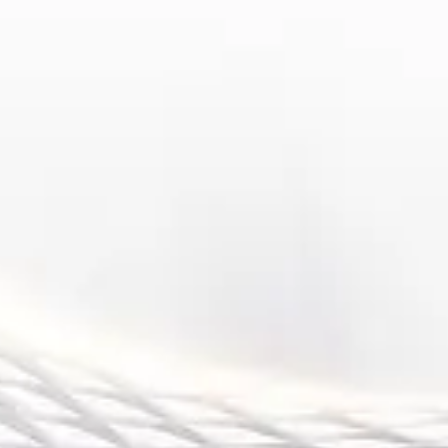
以及广大球迷共同关注的核心议题。在诸多影响因素
中，足球赛程安排不仅直接关系到比赛结果的公正性，
也深刻影响着球员竞技状态、赛事观赏价值以及商业传
播效果。以足球赛程安排为核心，通过科学化、系统化
和人性化的研究...
2026-02-07 16:47:04
聚焦CBA积分榜解析球队排名走势与季后赛格
局变化深度前瞻竞争态势
文章摘要：CBA联赛的积分榜不仅是一份简单的排名列
表，更是解读球队实力消长、战术调整成效以及季后赛
格局演变的重要窗口。随着赛季深入，胜负场次的微小
变化，往往会在积分榜上被迅速放大，直接影响到球队
的心理状态、战略选择以及季后赛对阵形势。本文将以
聚焦CBA积分榜解析球队排名走势与季后赛格局变化深
度前瞻竞...