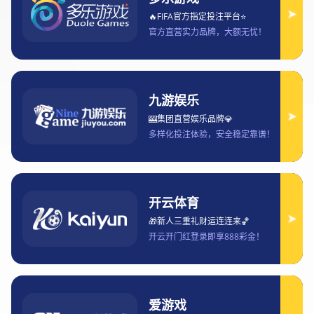
剧，豪强与黑马之间的较量愈发精彩，这不仅反映在即时比分与积分排
行上，也体现在近期比赛结果对于积分榜形势的实质影响之中。文章首
先概述了各大顶级联赛的最新积分排行榜，重点分析领头羊及紧随其后
的竞争结构；随后剖析了近期关键战役和比分如何直接左右排名变化；
接着追踪了积分榜走势的形成逻辑及其背后因素；最后结合当前积分与
赛程对争冠前景进行系统预测，为读者描绘清晰、数据化的赛季走势全
景图。
1、积分榜现状总览
在多个顶级联赛中，积分榜形势呈现出明显的多极竞争态势。例如英超
联赛中榜首球队领先者与紧跟其后的几支劲旅之间积分差距仍然存在，
但领先优势在近期大比分胜利中得以巩固，这一结果反映在最新比赛结
果与积分排名之中。citeturn0news36
以英超为例，某支队伍在近期比赛中以大比分取胜，使得积分领先明显
扩大，这种状态的保持对于赛季后半程争冠形势具有重要意义。
citeturn0news36
在其他联赛中，如冠军联赛或荷甲、德甲等，积分榜也暴露出不同的特
点——有的领先集团已经逐渐拉开差距，有的则在中游展开激烈卡位战，
这些动态共同构成了目前积分榜的总体面貌。
citeturn0search15turn0search16